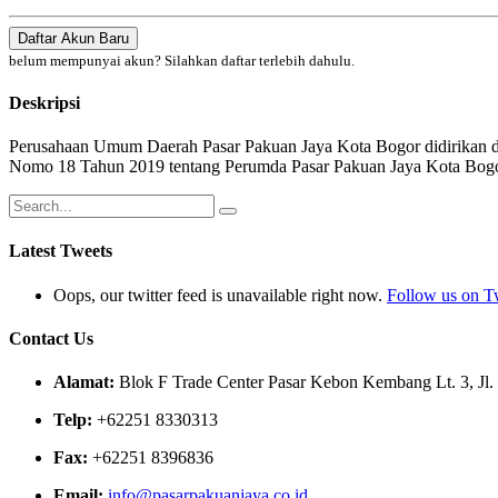
Daftar Akun Baru
belum mempunyai akun? Silahkan daftar terlebih dahulu.
Deskripsi
Perusahaan Umum Daerah Pasar Pakuan Jaya Kota Bogor didirikan di
Nomo 18 Tahun 2019 tentang Perumda Pasar Pakuan Jaya Kota Bogor 
Latest Tweets
Oops, our twitter feed is unavailable right now.
Follow us on Tw
Contact Us
Alamat:
Blok F Trade Center Pasar Kebon Kembang Lt. 3, Jl.
Telp:
+62251 8330313
Fax:
+62251 8396836
Email:
info@pasarpakuanjaya.co.id