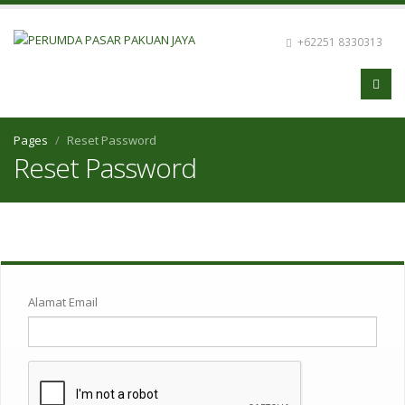
+62251 8330313
Pages
Reset Password
Reset Password
Alamat Email