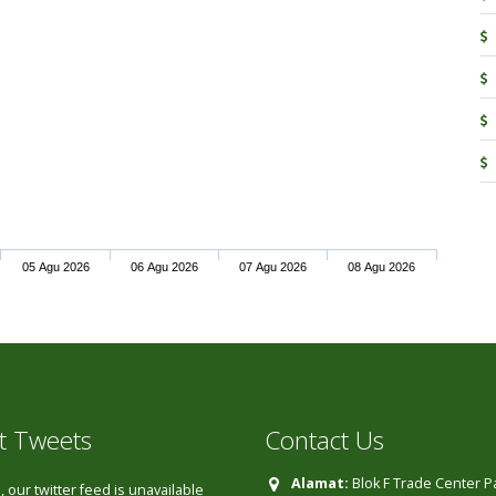
05 Agu 2026
06 Agu 2026
07 Agu 2026
08 Agu 2026
t Tweets
Contact Us
Alamat:
Blok F Trade Center 
 our twitter feed is unavailable