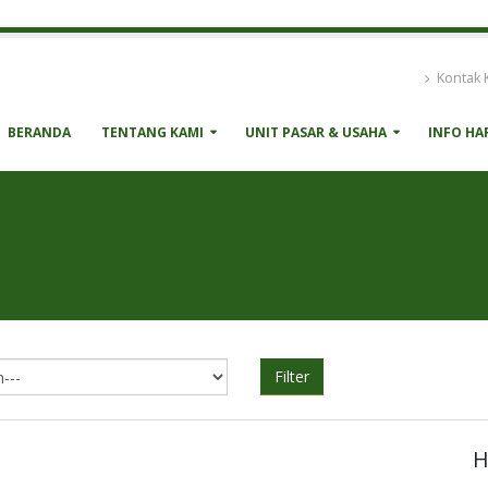
Kontak 
BERANDA
TENTANG KAMI
UNIT PASAR & USAHA
INFO HA
Filter
H