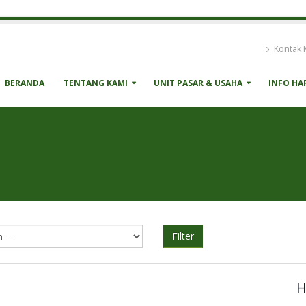
Kontak 
BERANDA
TENTANG KAMI
UNIT PASAR & USAHA
INFO HA
Filter
H