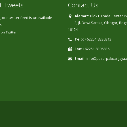
t Tweets
Contact Us
Alamat:
Blok F Trade Center 
 our twitter feed is unavailable
3, Jl. Dewi Sartika, Cibogor, Bo
.
16124
 on Twitter
Telp:
+62251 8330313
Fax:
+62251 8396836
Email:
info@pasarpakuanjaya.c