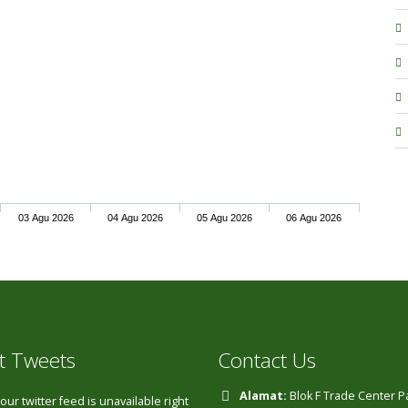
03 Agu 2026
04 Agu 2026
05 Agu 2026
06 Agu 2026
t Tweets
Contact Us
Alamat:
Blok F Trade Center 
ur twitter feed is unavailable right