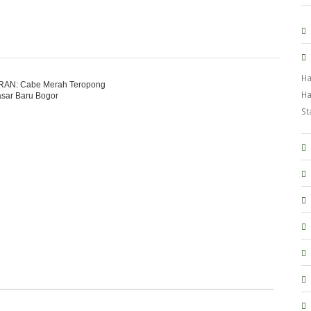
Ha
URAN: Cabe Merah Teropong
Ha
asar Baru Bogor
St