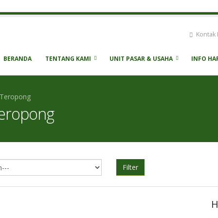
Kontak 
BERANDA
TENTANG KAMI
UNIT PASAR & USAHA
INFO HA
 Teropong
eropong
Filter
H