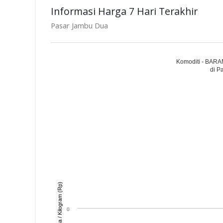
Informasi Harga 7 Hari Terakhir
Pasar Jambu Dua
Komoditi - BARA
di P
Harga / Kilogram (Rp)
0