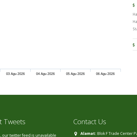
Ha
Ha
St
03 Agu 2026
04 Agu 2026
05 Agu 2026
06 Agu 2026
t Tweets
Contact Us
Alamat:
Blok F Trade Center 
 our twitter feed is unavailable