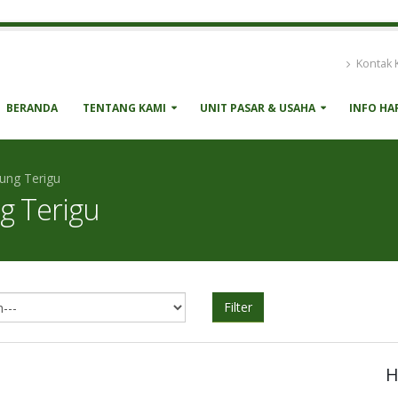
Kontak 
BERANDA
TENTANG KAMI
UNIT PASAR & USAHA
INFO HA
ung Terigu
g Terigu
Filter
H