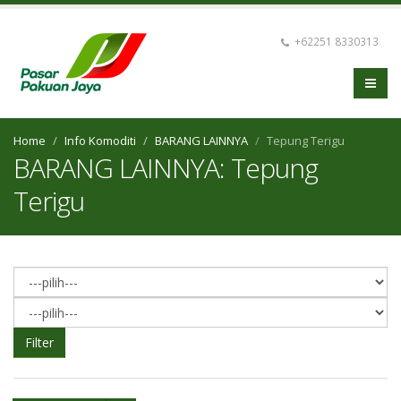
+62251 8330313
Home
Info Komoditi
BARANG LAINNYA
Tepung Terigu
BARANG LAINNYA: Tepung
Terigu
Filter