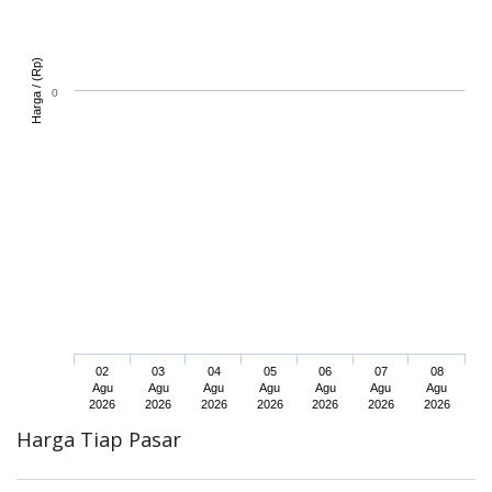
)
H
a
r
g
a
/
(
R
p
0
02
03
04
05
06
07
08
Agu
Agu
Agu
Agu
Agu
Agu
Agu
2026
2026
2026
2026
2026
2026
2026
Harga Tiap Pasar