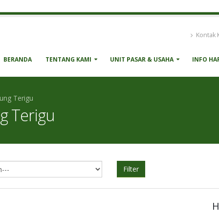
Kontak 
BERANDA
TENTANG KAMI
UNIT PASAR & USAHA
INFO HA
ung Terigu
g Terigu
Filter
H