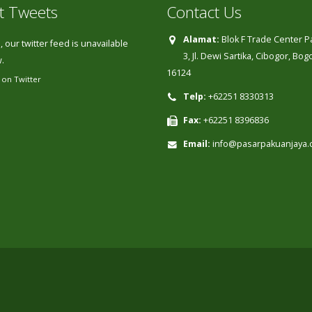
t Tweets
Contact Us
Alamat:
Blok F Trade Center 
 our twitter feed is unavailable
3, Jl. Dewi Sartika, Cibogor, Bo
.
16124
 on Twitter
Telp:
+62251 8330313
Fax:
+62251 8396836
Email:
info@pasarpakuanjaya.c