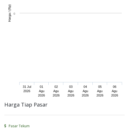
)
H
a
r
g
a
/
(
R
p
0
31 Jul
01
02
03
04
05
06
2026
Agu
Agu
Agu
Agu
Agu
Agu
2026
2026
2026
2026
2026
2026
Harga Tiap Pasar
Pasar Tekum