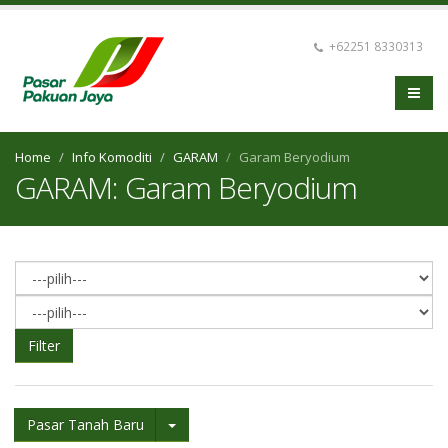
+62251 8330313
Home
Info Komoditi
GARAM
Garam Beryodium
GARAM: Garam Beryodium
Filter
Pasar Tanah Baru