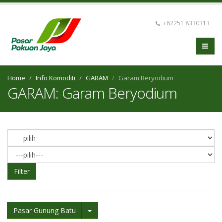
+62251 8330313
Home
Info Komoditi
GARAM
Garam Beryodium
GARAM: Garam Beryodium
Filter
Pasar Gunung Batu