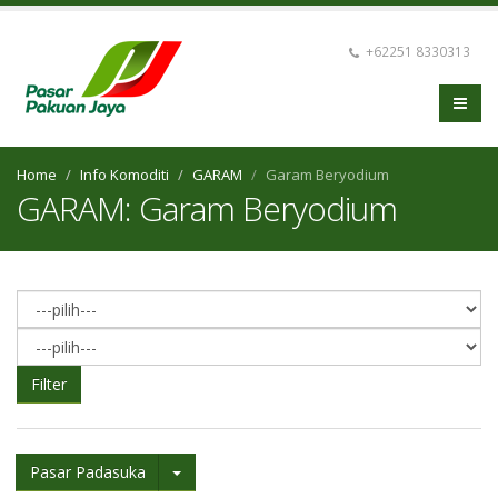
+62251 8330313
Home
Info Komoditi
GARAM
Garam Beryodium
GARAM: Garam Beryodium
Filter
Pasar Padasuka