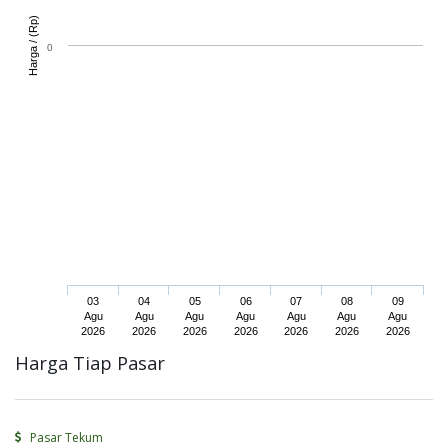
)
H
a
r
g
a
/
(
R
p
0
03
04
05
06
07
08
09
Agu
Agu
Agu
Agu
Agu
Agu
Agu
2026
2026
2026
2026
2026
2026
2026
Harga Tiap Pasar
Pasar Tekum