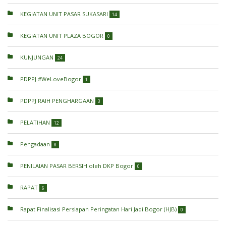
KEGIATAN UNIT PASAR SUKASARI
14
KEGIATAN UNIT PLAZA BOGOR
0
KUNJUNGAN
24
PDPPJ #WeLoveBogor
1
PDPPJ RAIH PENGHARGAAN
3
PELATIHAN
12
Pengadaan
8
PENILAIAN PASAR BERSIH oleh DKP Bogor
0
RAPAT
6
Rapat Finalisasi Persiapan Peringatan Hari Jadi Bogor (HJB)
0