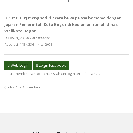
Dirut PDPPJ menghadiri acara buka puasa bersama dengan
jajaran Pemerintah Kota Bogor di kediaman rumah dinas
Walikota Bogor
Diposting 29-06-2015 09:32:59
Resolusi: 448 x 336 | hits: 2006
Web Login
Login Facebook
untuk memberikan komentar silahkan login terlebih dahulu.
{Tidak Ada Komentar}