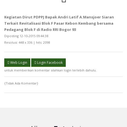
Kegiatan Dirut PDPPJ Bapak Andri Latif A.Mansjoer Siaran
Terkait Revitalisasi Blok F Pasar Kebon Kembang bersama
Pedagang Blok F di Radio RRI Bogor 93
Diposting 12-10-2015 09:44:38
Resolusi: 448 x 336 | hits: 2098
Web Login
Login Facebook
untuk memberikan komentar silahkan login terlebih dahulu.
{Tidak Ada Komentar}