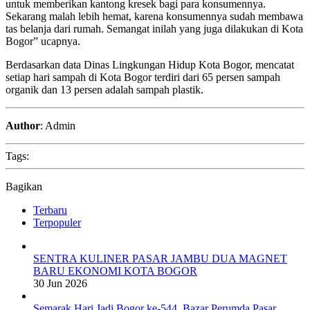
untuk memberikan kantong kresek bagi para konsumennya.
Sekarang malah lebih hemat, karena konsumennya sudah membawa
tas belanja dari rumah. Semangat inilah yang juga dilakukan di Kota
Bogor” ucapnya.
Berdasarkan data Dinas Lingkungan Hidup Kota Bogor, mencatat
setiap hari sampah di Kota Bogor terdiri dari 65 persen sampah
organik dan 13 persen adalah sampah plastik.
Author
: Admin
Tags:
Bagikan
Terbaru
Terpopuler
SENTRA KULINER PASAR JAMBU DUA MAGNET
BARU EKONOMI KOTA BOGOR
30 Jun 2026
Semarak Hari Jadi Bogor ke-544, Bazar Perumda Pasar